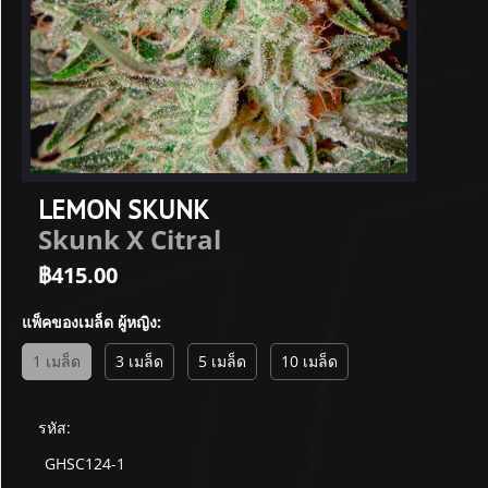
LEMON SKUNK
Skunk X Citral
฿
415.00
แพ็คของเมล็ด ผู้หญิง:
1 เมล็ด
3 เมล็ด
5 เมล็ด
10 เมล็ด
รหัส:
GHSC124-1