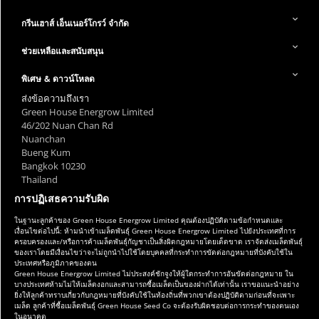
กรีนเฮาส์ เอ็นเนอร์โกรว์ จำกัด
ช่วยเหลือและสนับสนุน
พิเศษ & ดาวน์โหลด
ส่งข้อความถึงเรา
Green House Energrow Limited
46/202 Nuan Chan Rd
Nuanchan
Bueng Kum
Bangkok 10230
Thailand
การปฏิเสธความรับผิด
ในฐานะลูกค้าของ Green House Energrow Limited คุณต้องปฏิบัติตามข้อกำหนดและ
เงื่อนไขต่อไปนี้: ห้ามนำเข้าเมล็ดพันธุ์ Green House Energrow Limited ไปยังประเทศที่การ
ครอบครองและ/หรือการค้าเมล็ดพันธุ์กัญชาเป็นสิ่งผิดกฎหมายโดยเด็ดขาด เราจัดส่งเมล็ดพันธุ์
ของเราโดยมีเงื่อนไขว่าจะไม่ถูกนำไปใช้โดยบุคคลที่กระทำการขัดต่อกฎหมายที่บังคับใช้ใน
ประเทศหรือภูมิภาคของตน
Green House Energrow Limited ไม่ประสงค์ชักจูงให้ผู้ใดกระทำการอันขัดต่อกฎหมาย ใน
บางประเทศห้ามไม่ให้เมล็ดงอกและสามารถซื้อเมล็ดเป็นของฝากได้เท่านั้น เราขอแนะนำอย่าง
ยิ่งให้ลูกค้าทราบเกี่ยวกับกฎหมายที่บังคับใช้ในท้องถิ่นที่พวกเขาต้องปฏิบัติตามก่อนที่จะเพาะ
เมล็ด ลูกค้าที่ซื้อเมล็ดพันธุ์ Green House Seed Co จะต้องรับผิดชอบต่อการกระทำของตนเอง
ในอนาคต