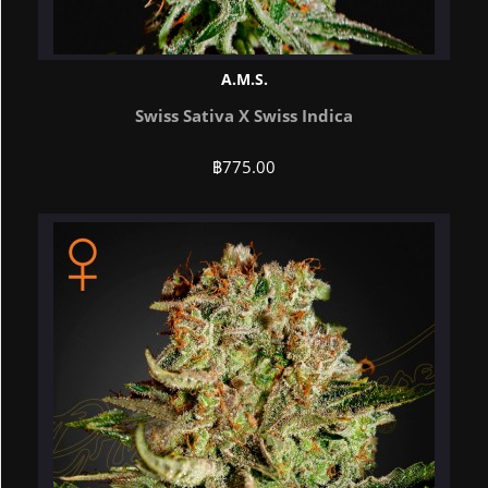
A.M.S.
Swiss Sativa X Swiss Indica
฿
775.00