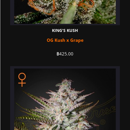
KING'S KUSH
OG Kush x Grape
฿
425.00