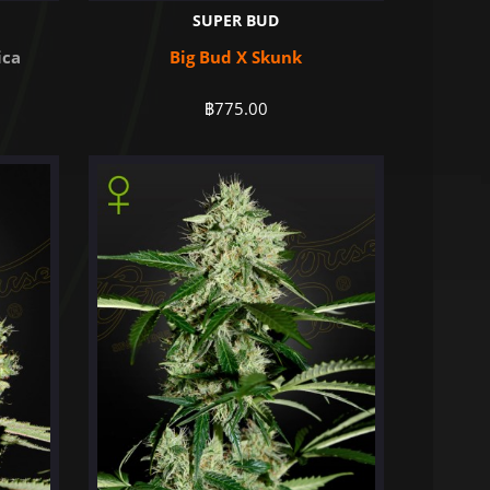
SUPER BUD
ica
Big Bud X Skunk
฿
775.00