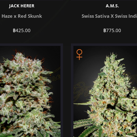
JACK HERER
A.M.S.
Haze x Red Skunk
Swiss Sativa X Swiss Ind
฿
425.00
฿
775.00