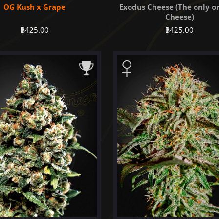
OG Kush x Grape
Exodus Cheese (The only or
Cheese)
฿
425.00
฿
425.00