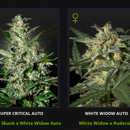
SUPER CRITICAL AUTO
WHITE WIDOW AUTO
x Skunk x White Widow Auto
White Widow x Ruderal