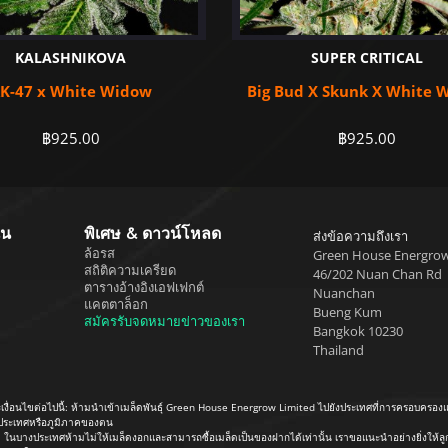
KALASHNIKOVA
SUPER CRITICAL
K-47 x White Widow
Big Bud X Skunk X White 
฿
925.00
฿
925.00
ุน
พิเศษ & ดาวน์โหลด
ส่งข้อความถึงเรา
ล้อรส
Green House Energrow
สถิติความเครียด
46/202 Nuan Chan Rd
ตารางอ้างอิงเอฟเฟกต์
Nuanchan
แคตตาล็อก
Bueng Kum
สมัครรับจดหมายข่าวของเรา
Bangkok 10230
Thailand
นไขต่อไปนี้: ห้ามนำเข้าเมล็ดพันธุ์ Green House Energrow Limited ไปยังประเทศที่การครอบครองและ/
ในประเทศหรือภูมิภาคของตน
บางประเทศห้ามไม่ให้เมล็ดงอกและสามารถซื้อเมล็ดเป็นของฝากได้เท่านั้น เราขอแนะนำอย่างยิ่งให้ลูกค้า