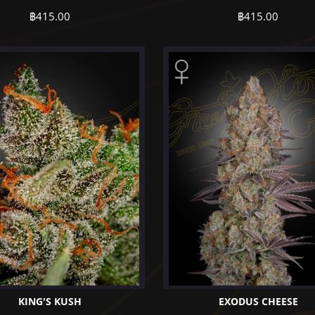
฿
415.00
฿
415.00
KING'S KUSH
EXODUS CHEESE