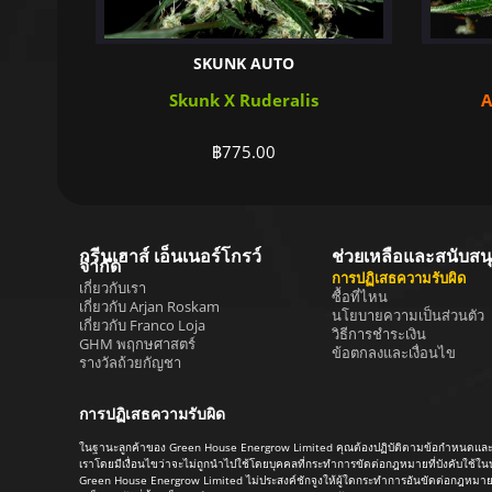
SKUNK AUTO
Skunk X Ruderalis
A
฿
775.00
กรีนเฮาส์ เอ็นเนอร์โกรว์
ช่วยเหลือและสนับสน
จำกัด
การปฏิเสธความรับผิด
เกี่ยวกับเรา
ซื้อที่ไหน
เกี่ยวกับ Arjan Roskam
นโยบายความเป็นส่วนตัว
เกี่ยวกับ Franco Loja
วิธีการชำระเงิน
GHM พฤกษศาสตร์
ข้อตกลงและเงื่อนไข
รางวัลถ้วยกัญชา
การปฏิเสธความรับผิด
ในฐานะลูกค้าของ Green House Energrow Limited คุณต้องปฏิบัติตามข้อกำหนดและเงื่อ
เราโดยมีเงื่อนไขว่าจะไม่ถูกนำไปใช้โดยบุคคลที่กระทำการขัดต่อกฎหมายที่บังคับใช้
Green House Energrow Limited ไม่ประสงค์ชักจูงให้ผู้ใดกระทำการอันขัดต่อกฎหมาย ใน