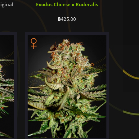
iginal
Exodus Cheese x Ruderalis
฿
425.00