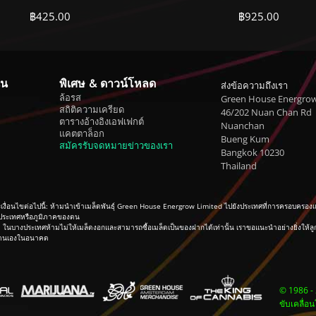
฿
425.00
฿
925.00
ุน
พิเศษ & ดาวน์โหลด
ส่งข้อความถึงเรา
ล้อรส
Green House Energrow
สถิติความเครียด
46/202 Nuan Chan Rd
ตารางอ้างอิงเอฟเฟกต์
Nuanchan
แคตตาล็อก
Bueng Kum
สมัครรับจดหมายข่าวของเรา
Bangkok 10230
Thailand
นไขต่อไปนี้: ห้ามนำเข้าเมล็ดพันธุ์ Green House Energrow Limited ไปยังประเทศที่การครอบครองและ/
ในประเทศหรือภูมิภาคของตน
บางประเทศห้ามไม่ให้เมล็ดงอกและสามารถซื้อเมล็ดเป็นของฝากได้เท่านั้น เราขอแนะนำอย่างยิ่งให้ลูกค้า
ของตนเองในอนาคต
© 1986 -
ขับเคลื่อ