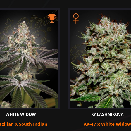
WHITE WIDOW
KALASHNIKOVA
azilian X South Indian
AK-47 x White Widow