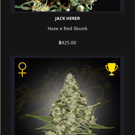
JACK HERER
Haze x Red Skunk
฿
425.00