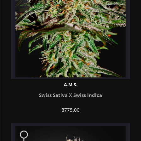
A.M.S.
Swiss Sativa X Swiss Indica
฿
775.00