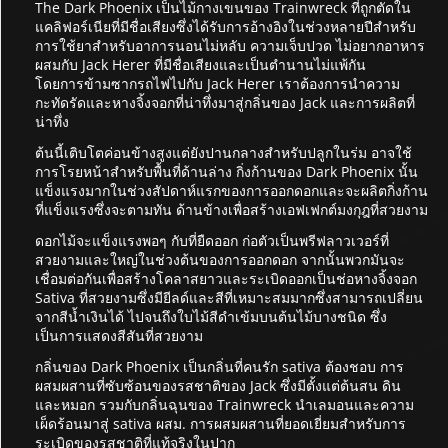
The Dark Phoenix เป็นไม้กางเขนของ Trainwreck ที่ถูกตัดใน
แคลิฟอร์เนียที่มีชื่อเสียงซึ่งได้รับการอ้างอิงในช่วงหลายปีสำหรับ
การใช้ยาสำหรับอาการนอนไม่หลับ ความเจ็บปวด ไม่อยากอาหาร
ผสมกับ Jack Herer ที่มีชื่อเสียงและเป็นตำนานไม่แพ้กัน
โดยการข้ามซากรถไฟไปกับ Jack Herer เราต้องการนำความ
กะทัดรัดและหางจิ้งจอกที่น่าทึ่งมาสู่กลิ่นของ Jack และการผลิตที่
น่าทึ่ง
ต้นนี้เติบโตค่อนข้างสูงแต่ยังปานกลางสำหรับปลูกในร่ม อาจใช้
การโรยหน้าสำหรับพื้นที่ด้านล่าง กิ่งก้านของ Dark Phoenix นั้น
แข็งแรงมากในช่วงสัปดาห์แรกของการออกดอกและจะผลิตกิ่งก้าน
ที่แข็งแรงซึ่งจะตามทัน ด้านข้างเพื่อสร้างเอฟเฟกต์มงกุฎที่สวยงาม
ดอกไม้จะแข็งแรงพอๆ กับที่ยืดออก ก่อตัวเป็นพรีฟลาวเวอร์ที่
สวยงามและใหญ่ในช่วงต้นของการออกดอก จากนั้นพวกมันจะ
เชื่อมต่อกันเพื่อสร้างโคลาสยาวและระเบิดออกเป็นช่อหางจิ้งจอก
Sativa ที่สวยงามซึ่งมียีลด์และสีที่เหมาะสมมากซึ่งสามารถเปลี่ยน
จากสีน้ำเงินได้ ไปจนถึงใบไม้สีดำเข้มบนต้นไม้บางชนิด ซึ่ง
เป็นการแสดงสีสันที่สวยงาม
กลิ่นของ Dark Phoenix เป็นกลิ่นที่คนรัก sativa ต้องชอบ การ
ผสมผสานที่ซับซ้อนของรสชาติของ Jack ซึ่งมีตั้งแต่ต้นสน ดิน
และหมอก รวมกับกลิ่นฉุนของ Trainwreck นำเลมอนและความ
เผ็ดร้อนมาสู่ sativa ผสม. การผสมผสานที่ยอดเยี่ยมสำหรับการ
ระเบิดของรสชาติที่แท้จริงในปาก