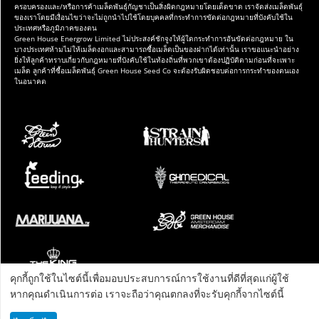
ครอบครองและ/หรือการค้าเมล็ดพันธุ์กัญชาเป็นสิ่งผิดกฎหมายโดยเด็ดขาด เราจัดส่งเมล็ดพันธุ์
ของเราโดยมีเงื่อนไขว่าจะไม่ถูกนำไปใช้โดยบุคคลที่กระทำการขัดต่อกฎหมายที่บังคับใช้ใน
ประเทศหรือภูมิภาคของตน
Green House Energrow Limited ไม่ประสงค์ชักจูงให้ผู้ใดกระทำการอันขัดต่อกฎหมาย ใน
บางประเทศห้ามไม่ให้เมล็ดงอกและสามารถซื้อเมล็ดเป็นของฝากได้เท่านั้น เราขอแนะนำอย่าง
ยิ่งให้ลูกค้าทราบเกี่ยวกับกฎหมายที่บังคับใช้ในท้องถิ่นที่พวกเขาต้องปฏิบัติตามก่อนที่จะเพาะ
เมล็ด ลูกค้าที่ซื้อเมล็ดพันธุ์ Green House Seed Co จะต้องรับผิดชอบต่อการกระทำของตนเอง
ในอนาคต
คุกกี้ถูกใช้ในไซต์นี้เพื่อมอบประสบการณ์การใช้งานที่ดีที่สุดแก่ผู้ใช้
หากคุณดำเนินการต่อ เราจะถือว่าคุณตกลงที่จะรับคุกกี้จากไซต์นี้
© 1986 - 2023 Green House Energrow Limited..
2ifx
ขับเคลื่อนโดย